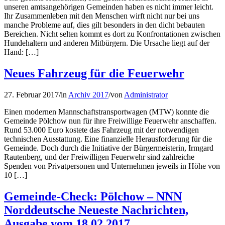
unseren amtsangehörigen Gemeinden haben es nicht immer leicht.
Ihr Zusammenleben mit den Menschen wirft nicht nur bei uns
manche Probleme auf, dies gilt besonders in den dicht bebauten
Bereichen. Nicht selten kommt es dort zu Konfrontationen zwischen
Hundehaltern und anderen Mitbürgern. Die Ursache liegt auf der
Hand: […]
Neues Fahrzeug für die Feuerwehr
27. Februar 2017
/
in
Archiv 2017
/
von
Administrator
Einen modernen Mannschaftstransportwagen (MTW) konnte die
Gemeinde Pölchow nun für ihre Freiwillige Feuerwehr anschaffen.
Rund 53.000 Euro kostete das Fahrzeug mit der notwendigen
technischen Ausstattung. Eine finanzielle Herausforderung für die
Gemeinde. Doch durch die Initiative der Bürgermeisterin, Irmgard
Rautenberg, und der Freiwilligen Feuerwehr sind zahlreiche
Spenden von Privatpersonen und Unternehmen jeweils in Höhe von
10 […]
Gemeinde-Check: Pölchow – NNN
Norddeutsche Neueste Nachrichten,
Ausgabe vom 18.02.2017