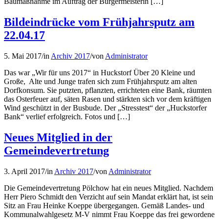
Baumaßnahme im Auftrag der Bürgermeisterin […]
Bildeindrücke vom Frühjahrsputz am
22.04.17
5. Mai 2017
/
in
Archiv 2017
/
von
Administrator
Das war „Wir für uns 2017“ in Huckstorf Über 20 Kleine und
Große, Alte und Junge trafen sich zum Frühjahrsputz am alten
Dorfkonsum. Sie putzten, pflanzten, errichteten eine Bank, räumten
das Osterfeuer auf, säten Rasen und stärkten sich vor dem kräftigen
Wind geschützt in der Busbude. Der „Stresstest“ der „Huckstorfer
Bank“ verlief erfolgreich. Fotos und […]
Neues Mitglied in der
Gemeindevertretung
3. April 2017
/
in
Archiv 2017
/
von
Administrator
Die Gemeindevertretung Pölchow hat ein neues Mitglied. Nachdem
Herr Piero Schmidt den Verzicht auf sein Mandat erklärt hat, ist sein
Sitz an Frau Heinke Koeppe übergegangen. Gemäß Landes- und
Kommunalwahlgesetz M-V nimmt Frau Koeppe das frei gewordene