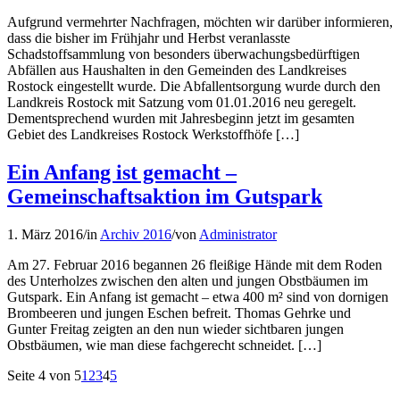
Aufgrund vermehrter Nachfragen, möchten wir darüber informieren,
dass die bisher im Frühjahr und Herbst veranlasste
Schadstoffsammlung von besonders überwachungsbedürftigen
Abfällen aus Haushalten in den Gemeinden des Landkreises
Rostock eingestellt wurde. Die Abfallentsorgung wurde durch den
Landkreis Rostock mit Satzung vom 01.01.2016 neu geregelt.
Dementsprechend wurden mit Jahresbeginn jetzt im gesamten
Gebiet des Landkreises Rostock Werkstoffhöfe […]
Ein Anfang ist gemacht –
Gemeinschaftsaktion im Gutspark
1. März 2016
/
in
Archiv 2016
/
von
Administrator
Am 27. Februar 2016 begannen 26 fleißige Hände mit dem Roden
des Unterholzes zwischen den alten und jungen Obstbäumen im
Gutspark. Ein Anfang ist gemacht – etwa 400 m² sind von dornigen
Brombeeren und jungen Eschen befreit. Thomas Gehrke und
Gunter Freitag zeigten an den nun wieder sichtbaren jungen
Obstbäumen, wie man diese fachgerecht schneidet. […]
Seite 4 von 5
1
2
3
4
5