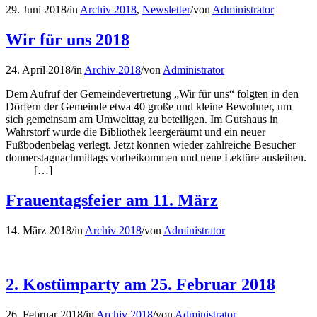
29. Juni 2018
/
in
Archiv 2018
,
Newsletter
/
von
Administrator
Wir für uns 2018
24. April 2018
/
in
Archiv 2018
/
von
Administrator
Dem Aufruf der Gemeindevertretung „Wir für uns“ folgten in den
Dörfern der Gemeinde etwa 40 große und kleine Bewohner, um
sich gemeinsam am Umwelttag zu beteiligen. Im Gutshaus in
Wahrstorf wurde die Bibliothek leergeräumt und ein neuer
Fußbodenbelag verlegt. Jetzt können wieder zahlreiche Besucher
donnerstagnachmittags vorbeikommen und neue Lektüre ausleihen.
[…]
Frauentagsfeier am 11. März
14. März 2018
/
in
Archiv 2018
/
von
Administrator
2. Kostümparty am 25. Februar 2018
26. Februar 2018
/
in
Archiv 2018
/
von
Administrator