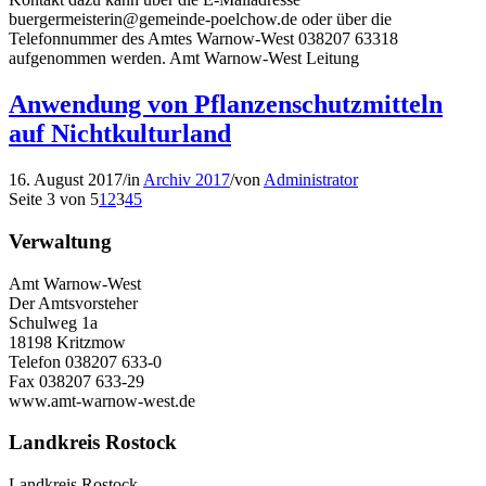
buergermeisterin@gemeinde-poelchow.de oder über die
Telefonnummer des Amtes Warnow-West 038207 63318
aufgenommen werden. Amt Warnow-West Leitung
Anwendung von Pflanzenschutzmitteln
auf Nichtkulturland
16. August 2017
/
in
Archiv 2017
/
von
Administrator
Seite 3 von 5
1
2
3
4
5
Verwaltung
Amt Warnow-West
Der Amtsvorsteher
Schulweg 1a
18198 Kritzmow
Telefon 038207 633-0
Fax 038207 633-29
www.amt-warnow-west.de
Landkreis Rostock
Landkreis Rostock