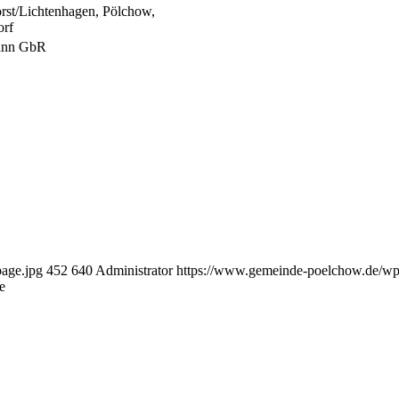
st/Lichtenhagen, Pölchow,
orf
ann GbR
age.jpg
452
640
Administrator
https://www.gemeinde-poelchow.de/wp-
e