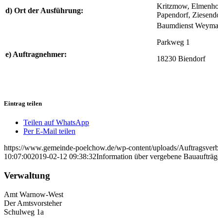
Kritzmow, Elmenhor
d) Ort der Ausführung:
Papendorf, Ziesend
Baumdienst Weym
Parkweg 1
e) Auftragnehmer:
18230 Biendorf
Eintrag teilen
Teilen auf WhatsApp
Per E-Mail teilen
https://www.gemeinde-poelchow.de/wp-content/uploads/Auftragsverb
10:07:00
2019-02-12 09:38:32
Information über vergebene Bauaufträg
Verwaltung
Amt Warnow-West
Der Amtsvorsteher
Schulweg 1a