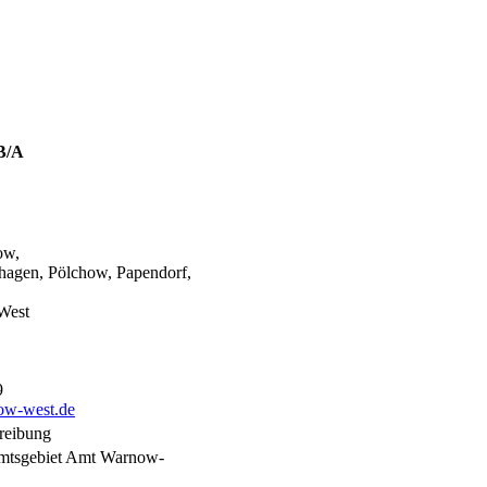
B/A
ow,
hagen, Pölchow, Papendorf,
West
9
w-west.de
reibung
mtsgebiet Amt Warnow-