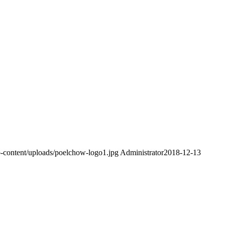
content/uploads/poelchow-logo1.jpg
Administrator
2018-12-13