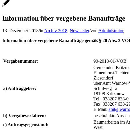
Information über vergebene Bauaufträge
13. Dezember 2018
/
in
Archiv 2018
,
Newsletter
/
von
Administrator
Information über vergebene Bauaufträge gemäß § 20 Abs. 3 VO
Vergabenummer:
90-2018-01-VOB
Gemeinden Kritzm
Elmenhorst/Lichten
Ziesendorf
über Amt Warnow-
a) Auftraggeber:
Schulweg 1a
18198 Kritzmow
Tel.: 038207 633-0
Fax: 038207 633-2
E-Mail:
amt@warno
b) Vergabeverfahren:
beschränkte Aussch
Baumarbeiten im A
c) Auftragsgegenstand:
West