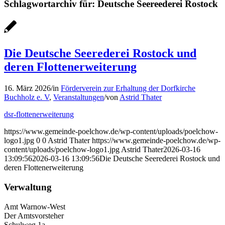
Schlagwortarchiv für:
Deutsche Seereederei Rostock
Die Deutsche Seerederei Rostock und
deren Flottenerweiterung
16. März 2026
/
in
Förderverein zur Erhaltung der Dorfkirche
Buchholz e. V
,
Veranstaltungen
/
von
Astrid Thater
dsr-flottenerweiterung
https://www.gemeinde-poelchow.de/wp-content/uploads/poelchow-
logo1.jpg
0
0
Astrid Thater
https://www.gemeinde-poelchow.de/wp-
content/uploads/poelchow-logo1.jpg
Astrid Thater
2026-03-16
13:09:56
2026-03-16 13:09:56
Die Deutsche Seerederei Rostock und
deren Flottenerweiterung
Verwaltung
Amt Warnow-West
Der Amtsvorsteher
Schulweg 1a